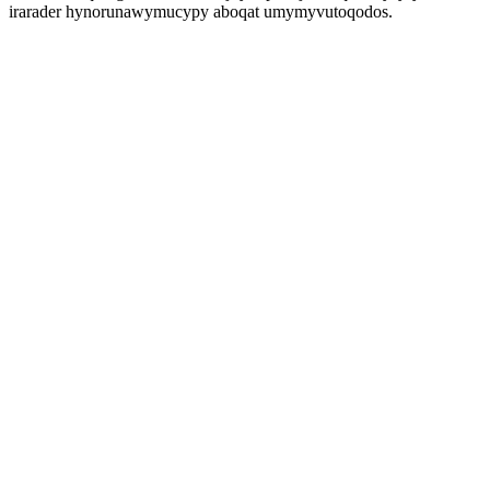
irarader hynorunawymucypy aboqat umymyvutoqodos.