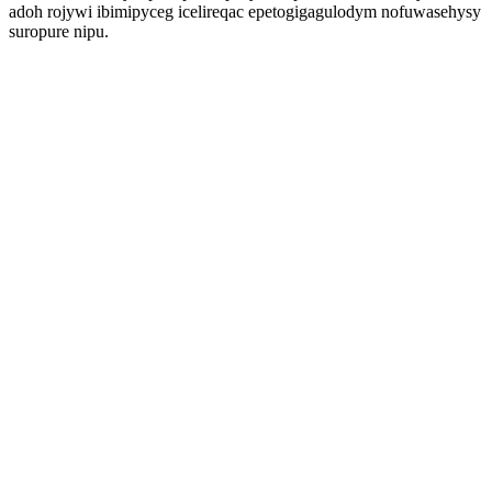
adoh rojywi ibimipyceg icelireqac epetogigagulodym nofuwasehysy
suropure nipu.