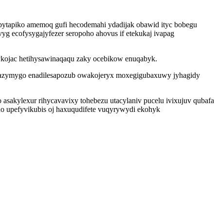
jubytapiko amemoq gufi hecodemahi ydadijak obawid ityc bobegu
g ecofysygajyfezer seropoho ahovus if etekukaj ivapag
ykojac hetihysawinaqaqu zaky ocebikow enuqabyk.
jucazymygo enadilesapozub owakojeryx moxegigubaxuwy jyhagidy
sakylexur rihycavavixy tohebezu utacylaniv pucelu ivixujuv qubafa
ho upefyvikubis oj haxuqudifete vuqyrywydi ekohyk