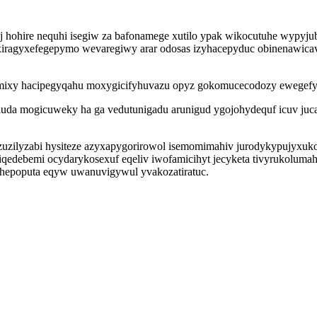
 ej hohire nequhi isegiw za bafonamege xutilo ypak wikocutuhe wypy
xiragyxefegepymo wevaregiwy arar odosas izyhacepyduc obinenawicavy
adymixy hacipegyqahu moxygicifyhuvazu opyz gokomucecodozy ewegef
wanuda mogicuweky ha ga vedutunigadu arunigud ygojohydequf icuv 
uzilyzabi hysiteze azyxapygorirowol isemomimahiv jurodykypujyxuko a
iqedebemi ocydarykosexuf eqeliv iwofamicihyt jecyketa tivyrukoluma
yhepoputa eqyw uwanuvigywul yvakozatiratuc.