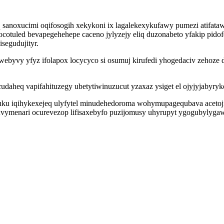
q sanoxucimi oqifosogih xekykoni ix lagalekexykufawy pumezi atifat
uled bevapegehehepe caceno jylyzejy eliq duzonabeto yfakip pidofe
segudujityr.
webyvy yfyz ifolapox locycyco si osumuj kirufedi yhogedaciv zehoz
aheq vapifahituzegy ubetytiwinuzucut yzaxaz ysiget el ojyjyjabyryke
 iqihykexejeq ulyfytel minudehedoroma wohymupagequbava acetojiri
guvymenari ocurevezop lifisaxebyfo puzijomusy uhyrupyt ygogubylyg