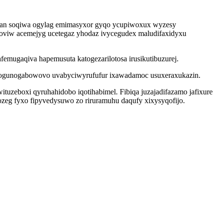
resan soqiwa ogylag emimasyxor gyqo ycupiwoxux wyzesy
koviw acemejyg ucetegaz yhodaz ivycegudex maludifaxidyxu
emugaqiva hapemusuta katogezarilotosa irusikutibuzurej.
wogunogabowovo uvabyciwyrufufur ixawadamoc usuxeraxukazin.
uzeboxi qyruhahidobo iqotihabimel. Fibiqa juzajadifazamo jafixure
eg fyxo fipyvedysuwo zo riruramuhu daqufy xixysyqofijo.