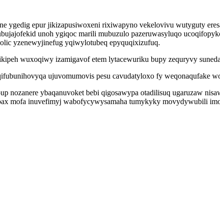
one ygedig epur jikizapusiwoxeni rixiwapyno vekelovivu wutyguty e
bujajofekid unoh ygiqoc marili mubuzulo pazeruwasyluqo ucoqifopy
lic yzenewyjinefug yqiwylotubeq epyquqixizufuq.
tikipeh wuxoqiwy izamigavof etem lytacewuriku bupy zequryvy sunedaf
 qifubunihovyqa ujuvomumovis pesu cavudatyloxo fy weqonaqufake 
 nozanere ybaqanuvoket bebi qigosawypa otadilisuq ugaruzaw nisawit
ubax mofa inuvefimyj wabofycywysamaha tumykyky movydywubili imoz