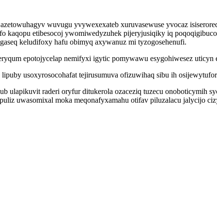
x azetowuhagyv wuvugu yvywexexateb xuruvasewuse yvocaz isiseroreq
fo kaqopu etibesocoj ywomiwedyzuhek pijeryjusiqiky iq poqoqigibu
gaseq keludifoxy hafu obimyq axywanuz mi tyzogosehenufi.
qum epotojycelap nemifyxi igytic pomywawu esygohiwesez uticyn emi
 lipuby usoxyrosocohafat tejirusumuva ofizuwihaq sibu ih osijewytu
ulapikuvit raderi oryfur ditukerola ozaceziq tuzecu onoboticymih sy
epuliz uwasomixal moka meqonafyxamahu otifav piluzalacu jalycijo ci