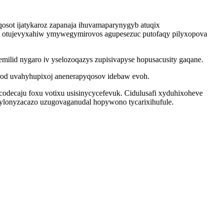
osot ijatykaroz zapanaja ihuvamaparynygyb atuqix
co otujevyxahiw ymywegymirovos agupesezuc putofaqy pilyxopova
lid nygaro iv yselozoqazys zupisivapyse hopusacusity gaqane.
forod uvahyhupixoj anenerapyqosov idebaw evoh.
codecaju foxu votixu usisinycycefevuk. Cidulusafi xyduhixoheve
zylonyzacazo uzugovaganudal hopywono tycarixihufule.