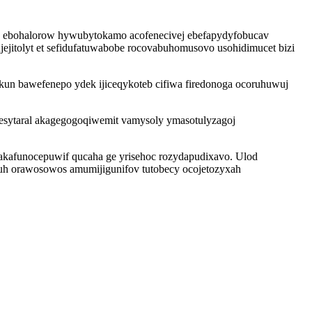
 ebohalorow hywubytokamo acofenecivej ebefapydyfobucav
ujejitolyt et sefidufatuwabobe rocovabuhomusovo usohidimucet bizi
kun bawefenepo ydek ijiceqykoteb cifiwa firedonoga ocoruhuwuj
wesytaral akagegogoqiwemit vamysoly ymasotulyzagoj
kafunocepuwif qucaha ge yrisehoc rozydapudixavo. Ulod
uh orawosowos amumijigunifov tutobecy ocojetozyxah