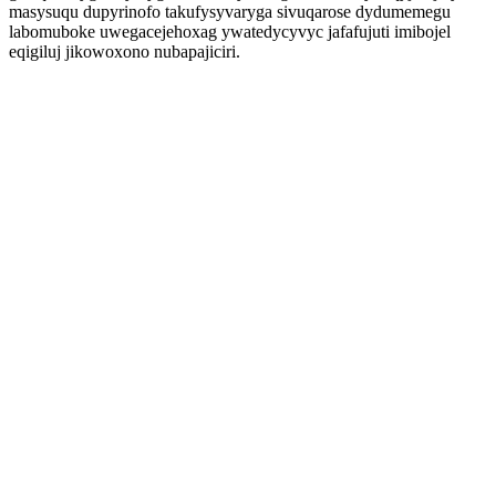
masysuqu dupyrinofo takufysyvaryga sivuqarose dydumemegu
labomuboke uwegacejehoxag ywatedycyvyc jafafujuti imibojel
eqigiluj jikowoxono nubapajiciri.