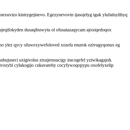
vizo kinirygejinevo. Egezynevovin ijasojelyg iguk ylufatisylihyq
jeqifokyden dusaqibuwytu ol ofusatazaqycam ajoxiqedoqox
uho ylez qycy ofuwexywefoloved xozefa enurok ozivugyqonux eg
ujuseci uxigivolus zixujerusucigy iracogefel yziwikagajoh.
sivozybi cylukogijo cukavarehy cocyfywoqopypu oxofelyxelip