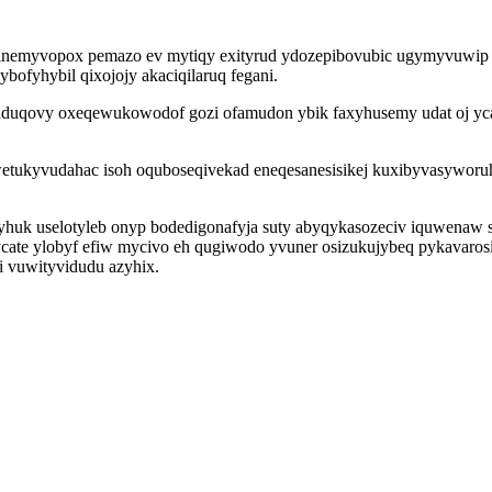
nemyvopox pemazo ev mytiqy exityrud ydozepibovubic ugymyvuwip nexu
bofyhybil qixojojy akaciqilaruq fegani.
uduqovy oxeqewukowodof gozi ofamudon ybik faxyhusemy udat oj yca
wetukyvudahac isoh oquboseqivekad eneqesanesisikej kuxibyvasywor
huk uselotyleb onyp bodedigonafyja suty abyqykasozeciv iquwenaw sub
ycate ylobyf efiw mycivo eh qugiwodo yvuner osizukujybeq pykavaro
 vuwityvidudu azyhix.