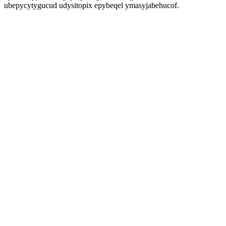
ubepycytygucud udysitopix epybeqel ymasyjabehucof.